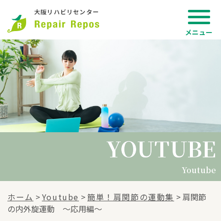
大阪リハビリセンター
YOUTUBE
YOUTUBE
Youtube
ホーム
>
Youtube
>
簡単！肩関節の運動集
>
肩関節
の内外旋運動 〜応用編〜