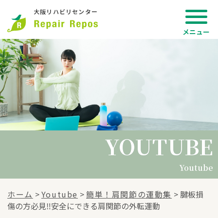
大阪リハビリセンター
YOUTUBE
YOUTUBE
Youtube
ホーム
>
Youtube
>
簡単！肩関節の運動集
>
腱板損
傷の方必見‼︎安全にできる肩関節の外転運動