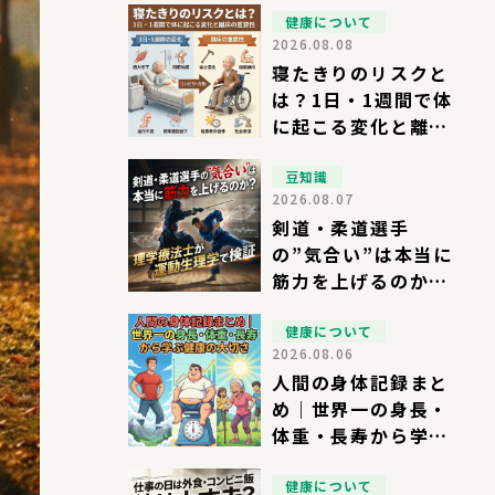
説
健康について
2026.08.08
寝たきりのリスクと
は？1日・1週間で体
に起こる変化と離床
の重要性
豆知識
2026.08.07
剣道・柔道選手
の”気合い”は本当に
筋力を上げるのか？
理学療法士が運動生
理学で検証
健康について
2026.08.06
人間の身体記録まと
め｜世界一の身長・
体重・長寿から学ぶ
健康の大切さ
健康について