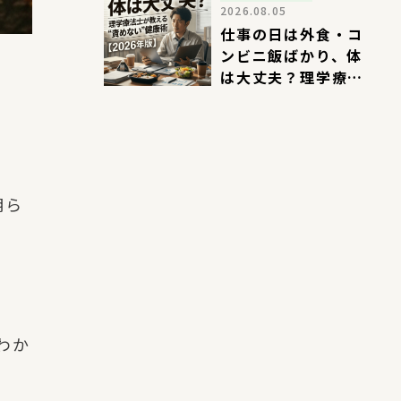
2026.08.05
仕事の日は外食・コ
ンビニ飯ばかり、体
は大丈夫？理学療法
士が教える”責めな
い”健康術【2026年
版】
明ら
わか