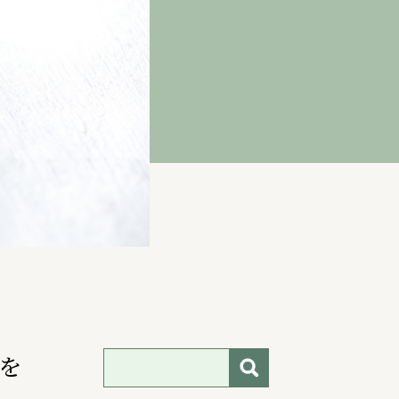
検索
果を