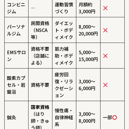
コンビニ
運動習慣
月額約
―
ジム
づくり
3,000円
民間資格
ダイエッ
パーソナ
8,000〜
（NSCA
ト・ボデ
ルジム
20,000円
等）
ィメイク
資格不要
筋力補
EMSサロ
5,000〜
（店舗に
助・ボデ
ン
15,000円
よる）
ィメイク
疲労回
酸素カプ
復・リラ
3,000〜
セル・岩
資格不要
クゼーシ
6,000円
盤浴
ョン
国家資格
慢性痛・
（はり
3,000〜
鍼灸
自律神経
一部
師・きゅ
8,000円
系
う師）