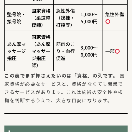
国家資格
急性外傷
整骨院・
1,000〜
急性外傷
（柔道整
（捻挫・
接骨院
5,000円
復師）
打撲等）
国家資格
あん摩マ
（あん摩
筋肉のこ
3,000〜
ッサージ
マッサー
り・血行
一部
6,000円
指圧
ジ指圧
促進
師）
この表でまず押さえたいのは「資格」の列です。
国
家資格が必要なサービスと、資格がなくても開業で
きるサービスがあります。これは施術の安全性や根
拠を判断するうえで、大きな目安になります。