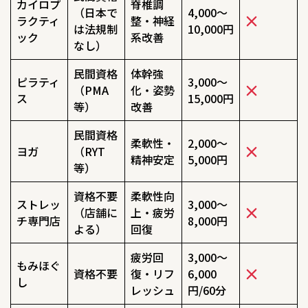
カイロプ
脊椎調
（日本で
4,000〜
ラクティ
整・神経
は法規制
10,000円
ック
系改善
なし）
民間資格
体幹強
ピラティ
3,000〜
（PMA
化・姿勢
ス
15,000円
等）
改善
民間資格
柔軟性・
2,000〜
ヨガ
（RYT
精神安定
5,000円
等）
資格不要
柔軟性向
ストレッ
3,000〜
（店舗に
上・疲労
チ専門店
8,000円
よる）
回復
疲労回
3,000〜
もみほぐ
資格不要
復・リフ
6,000
し
レッシュ
円/60分